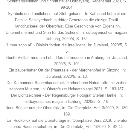
Schriftstellerinnen und Schriftsteller Ostbayern), Regenstauf 2020, S.
99-104.
Symbole des Landlebens auf Stoff gebannt. In Katharied betreibt die
Familie Schleyerbach in dritter Generation die einzige Textil-
Handdruckerei der Oberpfalz. Eine Geschichte von Eigensinn,
Unternehmermut und Sinn für das Schöne, in: ostbayerisches magazin
lichtung, 2020/4, S. 16f.
"I moa scho a!" - Dialekt fördert die Intelligenz, in: Juraland, 2020/5, S.
5.
Bunte Vielfalt rund um Luft - Das Luftmuseum in Amberg, in: Juraland,
2020/5, S. 10f.
Ein zauberhafter Ort der Phantasie - der Märchenpfad in Sinzing, in:
Juraland, 2020/5, S. 13.
Der Katharieder Bauernhanddruck. Farbenfrohe Naturstoffe mit zeitlos
schönen Mustern, in: Oberpfälzer Heimatspiegel 2021, S. 183-187.
Der Lichtzeichner - Der Regensburger Fotograf Stefan Hanke, in:
ostbayerisches magazin lichtung, 2020/3, S. 7-9.
Neue Bücher aus der Oberpfalz, in: Die Oberpfalz, Heft 3/2020, S. 180-
189.
Ein Rückblick auf die Literaturtage im Oberpfälzer Jura 2019. Literatur
contra Hassbotschaften, in: Die Oberpfalz, Heft 1/2020, S. 42-44.