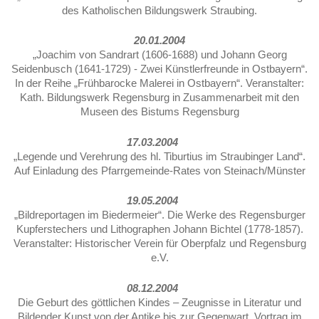
des Katholischen Bildungswerk Straubing.
20.01.2004
„Joachim von Sandrart (1606-1688) und Johann Georg
Seidenbusch (1641-1729) - Zwei Künstlerfreunde in Ostbayern“.
In der Reihe „Frühbarocke Malerei in Ostbayern“. Veranstalter:
Kath. Bildungswerk Regensburg in Zusammenarbeit mit den
Museen des Bistums Regensburg
17.03.2004
„Legende und Verehrung des hl. Tiburtius im Straubinger Land“.
Auf Einladung des Pfarrgemeinde-Rates von Steinach/Münster
19.05.2004
„Bildreportagen im Biedermeier“. Die Werke des Regensburger
Kupferstechers und Lithographen Johann Bichtel (1778-1857).
Veranstalter: Historischer Verein für Oberpfalz und Regensburg
e.V.
08.12.2004
Die Geburt des göttlichen Kindes – Zeugnisse in Literatur und
Bildender Kunst von der Antike bis zur Gegenwart. Vortrag im