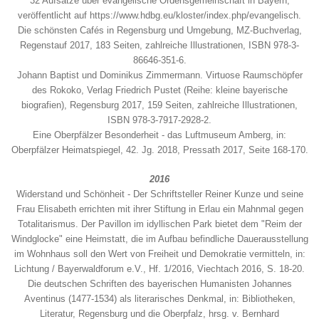
32 Aufsätze über evangelische Ordensgemeinschaft in Bayern,
veröffentlicht auf https://www.hdbg.eu/kloster/index.php/evangelisch.
Die schönsten Cafés in Regensburg und Umgebung, MZ-Buchverlag,
Regenstauf 2017, 183 Seiten, zahlreiche Illustrationen, ISBN 978-3-
86646-351-6.
Johann Baptist und Dominikus Zimmermann. Virtuose Raumschöpfer
des Rokoko, Verlag Friedrich Pustet (Reihe: kleine bayerische
biografien), Regensburg 2017, 159 Seiten, zahlreiche Illustrationen,
ISBN 978-3-7917-2928-2.
Eine Oberpfälzer Besonderheit - das Luftmuseum Amberg, in:
Oberpfälzer Heimatspiegel, 42. Jg. 2018, Pressath 2017, Seite 168-170.
2016
Widerstand und Schönheit - Der Schriftsteller Reiner Kunze und seine
Frau Elisabeth errichten mit ihrer Stiftung in Erlau ein Mahnmal gegen
Totalitarismus. Der Pavillon im idyllischen Park bietet dem "Reim der
Windglocke" eine Heimstatt, die im Aufbau befindliche Dauerausstellung
im Wohnhaus soll den Wert von Freiheit und Demokratie vermitteln, in:
Lichtung / Bayerwaldforum e.V., Hf. 1/2016, Viechtach 2016, S. 18-20.
Die deutschen Schriften des bayerischen Humanisten Johannes
Aventinus (1477-1534) als literarisches Denkmal, in: Bibliotheken,
Literatur, Regensburg und die Oberpfalz, hrsg. v. Bernhard