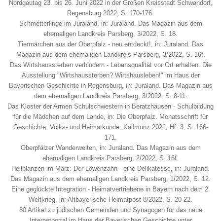
Nordgautag 23. bis 26. Juni 2022 in der Großen Kreisstadt Schwandorf,
Regensburg 2022, S. 170-176.
Schmetterlinge im Juraland, in: Juraland. Das Magazin aus dem
ehemaligen Landkreis Parsberg, 3/2022, S. 18.
Tiermärchen aus der Oberpfalz - neu entdeckt!, in: Juraland. Das
Magazin aus dem ehemaligen Landkreis Parsberg, 3/2022, S. 16f.
Das Wirtshaussterben verhindern - Lebensqualität vor Ort erhalten. Die
Ausstellung "Wirtshaussterben? Wirtshausleben!" im Haus der
Bayerischen Geschichte in Regensburg, in: Juraland. Das Magazin aus
dem ehemaligen Landkreis Parsberg, 3/2022, S. 8-11.
Das Kloster der Armen Schulschwestern in Beratzhausen - Schulbildung
für die Mädchen auf dem Lande, in: Die Oberpfalz. Monatsschrift für
Geschichte, Volks- und Heimatkunde, Kallmünz 2022, Hf. 3, S. 166-
171.
Oberpfälzer Wanderwelten, in: Juraland. Das Magazin aus dem
ehemaligen Landkreis Parsberg, 2/2022, S. 16f.
Heilplanzen im März: Der Löwenzahn - eine Delikatesse, in: Juraland.
Das Magazin aus dem ehemaligen Landkreis Parsberg, 1/2022, S. 12.
Eine geglückte Integration - Heimatvertriebene in Bayern nach dem 2.
Weltkrieg, in: Altbayerische Heimatpost 8/2022, S. 20-22.
80 Artikel zu jüdischen Gemeinden und Synagogen für das neue
Internetportal im Haus der Bayerischen Geschichte unter