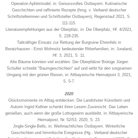
Operation Apfelstrudel, in: Genussvolles Ostbayern. Kulinarische
Geschichten und raffinierte Rezepte (hrsg. v. Verband deutscher
Schriftstellerinnen und Schriftsteller Ostbayern), Regenstauf 2021, S.
111-115.
Literaturempfehlungen aus der Oberpfalz, in: Die Oberpfalz, Hf. 4/2021,
S. 228-235.
Tatkräftiger Einsatz zur Rettung der Burgruine Ehrenfels in
Beratzhausen - Einst Wohnsitz bedeutender Ritterfamilien, in: Juraland,
Hf. 3, 2021, S. 11.
Alte Bäume könnten viel erzählen. Der Oberpfälzer Biologe Jürgen
Schuller schreibt "Baumgeschichten" auf und wirbt für den sorgsamen
Umgang mit den grünen Riesen, in: Altbayerische Heimatpost 3, 2021,
S. 5-7.
2020
Glücksmomente im Alltag entdecken. Die Landshuter Künstlerin und
Autorin Ingrid Kellner schenkt ihren Lesern Zuversicht. Das Leben
genießen, auch wenn der große Lottogewinn ausbleibt, in: Altbayerische
Heimatpost, Nr. 52/53, 2020, S. 23.
Jingle-Single-Bells, in: Weihnachtliches Ostbayern. Winterliche
Geschichten und himmlische Ereignisse (Hg.: Verband deutscher