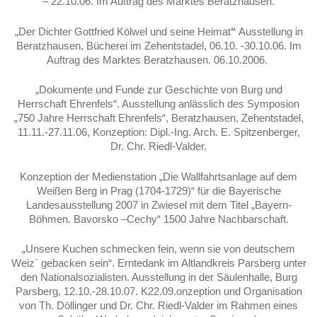
– 22.10.06. Im Auftrag des Marktes Beratzhausen.
„Der Dichter Gottfried Kölwel und seine Heimat
“
Ausstellung in
Beratzhausen, Bücherei im Zehentstadel, 06.10. -30.10.06. Im
Auftrag des Marktes Beratzhausen. 06.10.2006.
„Dokumente und Funde zur Geschichte von Burg und
Herrschaft Ehrenfels“. Ausstellung anlässlich des Symposion
„750 Jahre Herrschaft Ehrenfels“, Beratzhausen, Zehentstadel,
11.11.-27.11.06, Konzeption: Dipl.-Ing. Arch. E. Spitzenberger,
Dr. Chr. Riedl-Valder.
Konzeption der Medienstation „Die Wallfahrtsanlage auf dem
Weißen Berg in Prag (1704-1729)“ für die Bayerische
Landesausstellung 2007 in Zwiesel mit dem Titel „Bayern-
Böhmen. Bavorsko –Cechy“ 1500 Jahre Nachbarschaft.
„Unsere Kuchen schmecken fein, wenn sie von deutschem
Weiz` gebacken sein“. Erntedank im Altlandkreis Parsberg unter
den Nationalsozialisten. Ausstellung in der Säulenhalle, Burg
Parsberg, 12.10.-28.10.07. K22.09.onzeption und Organisation
von Th. Döllinger und Dr. Chr. Riedl-Valder im Rahmen eines