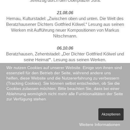
Streifzug durch den Oberpfälzer Jura.
21.08.06
Hemau, Kulturstadel: „Zwischen oben und unten. Die Welt des
Beratzhausener Dichters Gottfried Kölwel.“ Lesung aus seinen
Werken mit Aufführung neuer Kompositionen von Markus
Nitschmann.
06.10.06
Beratzhausen, Zehentstadel: „Der Dichter Gottfried Kölwel und
seine Heimat
“
. Lesung aus seinen Werken.
Wir nutzen Cookies auf unserer Website. Einige von ihnen sind
07.10.06
essenziell für den Betrieb der Seite, während andere uns
Beratzhausen, Zehentstadel: „Mit einer Hand im Dunkel –
helfen, diese Website und die Nutzererfahrung zu verbessern
(Tracking Cookies). Sie können selbst entscheiden, ob Sie die
Porträt des Schriftstellers Gottfried Kölwel“ von Joseph
Cookies zulassen möchten. Bitte beachten Sie, dass bei einer
Berlinger. Autorengespräch. Moderation.
Ablehnung womöglich nicht mehr alle Funktionalitäten der Seite
zur Verfügung stehen.
20.10.06
Kallmünz, Rote Amsel: Das 100-jährige Jubiläum der Zeitschrift
„Die Oberpfalz“. Lesung aus den Schriften ihres Gründers
Akzeptieren
Johann Baptist Lassleben
Weitere Informationen