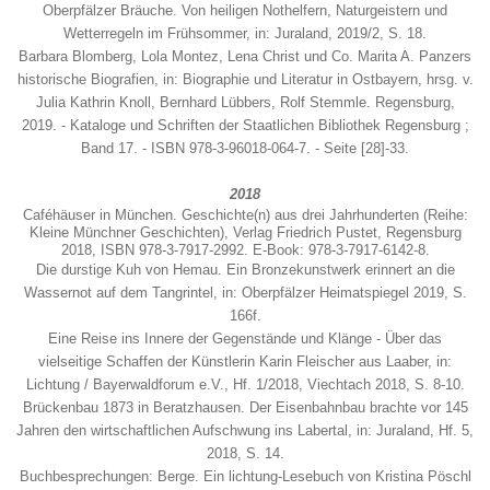
Oberpfälzer Bräuche. Von heiligen Nothelfern, Naturgeistern und
Wetterregeln im Frühsommer, in: Juraland, 2019/2, S. 18.
Barbara Blomberg, Lola Montez, Lena Christ und Co. Marita A. Panzers
historische Biografien, in: Biographie und Literatur in Ostbayern, hrsg. v.
Julia Kathrin Knoll, Bernhard Lübbers, Rolf Stemmle. Regensburg,
2019. - Kataloge und Schriften der Staatlichen Bibliothek Regensburg ;
Band 17. - ISBN 978-3-96018-064-7. - Seite [28]-33.
2018
Caféhäuser in München. Geschichte(n) aus drei Jahrhunderten (Reihe:
Kleine Münchner Geschichten), Verlag Friedrich Pustet, Regensburg
2018, ISBN 978-3-7917-2992. E-Book: 978-3-7917-6142-8.
Die durstige Kuh von Hemau. Ein Bronzekunstwerk erinnert an die
Wassernot auf dem Tangrintel, in: Oberpfälzer Heimatspiegel 2019, S.
166f.
Eine Reise ins Innere der Gegenstände und Klänge - Über das
vielseitige Schaffen der Künstlerin Karin Fleischer aus Laaber, in:
Lichtung / Bayerwaldforum e.V., Hf. 1/2018, Viechtach 2018, S. 8-10.
Brückenbau 1873 in Beratzhausen.
D
er Eisenbahnbau brachte vor 145
Jahren den wirtschaftlichen Aufschwung ins Labertal,
in: Juraland, Hf. 5,
2018, S. 14.
Buchbesprechungen: Berge. Ein lichtung-Lesebuch von Kristina Pöschl