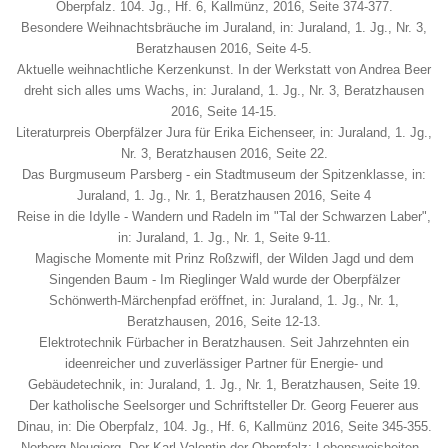
Oberpfalz. 104. Jg., Hf. 6, Kallmünz, 2016, Seite 374-377.
Besondere Weihnachtsbräuche im Juraland, in: Juraland, 1. Jg., Nr. 3,
Beratzhausen 2016, Seite 4-5.
Aktuelle weihnachtliche Kerzenkunst. In der Werkstatt von Andrea Beer
dreht sich alles ums Wachs, in: Juraland, 1. Jg., Nr. 3, Beratzhausen
2016, Seite 14-15.
Literaturpreis Oberpfälzer Jura für Erika Eichenseer, in: Juraland, 1. Jg.,
Nr. 3, Beratzhausen 2016, Seite 22.
Das Burgmuseum Parsberg - ein Stadtmuseum der Spitzenklasse, in:
Juraland, 1. Jg., Nr. 1, Beratzhausen 2016, Seite 4
Reise in die Idylle - Wandern und Radeln im "Tal der Schwarzen Laber",
in: Juraland, 1. Jg., Nr. 1, Seite 9-11.
Magische Momente mit Prinz Roßzwifl, der Wilden Jagd und dem
Singenden Baum - Im Rieglinger Wald wurde der Oberpfälzer
Schönwerth-Märchenpfad eröffnet, in: Juraland, 1. Jg., Nr. 1,
Beratzhausen, 2016, Seite 12-13.
Elektrotechnik Fürbacher in Beratzhausen. Seit Jahrzehnten ein
ideenreicher und zuverlässiger Partner für Energie- und
Gebäudetechnik, in: Juraland, 1. Jg., Nr. 1, Beratzhausen, Seite 19.
Der katholische Seelsorger und Schriftsteller Dr. Georg Feuerer aus
Dinau, in: Die Oberpfalz, 104. Jg., Hf. 6, Kallmünz 2016, Seite 345-355.
Norberg Neugierg. Der Karl Valentin der Oberpfalz: Lebensweisheiten -