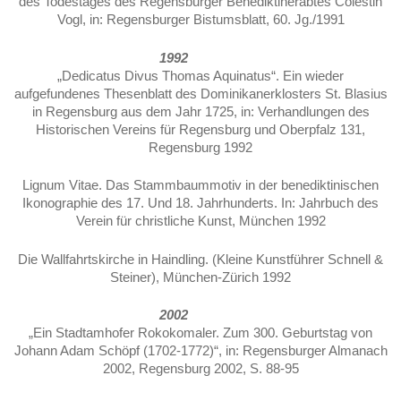
des Todestages des Regensburger Benediktinerabtes Cölestin
Vogl, in: Regensburger Bistumsblatt, 60. Jg./1991
1992
„Dedicatus Divus Thomas Aquinatus“. Ein wieder
aufgefundenes Thesenblatt des Dominikaner­klosters St. Blasius
in Regensburg aus dem Jahr 1725, in: Verhand­lungen des
Historischen Vereins für Regensburg und Oberpfalz 131,
Regensburg 1992
Lignum Vitae. Das Stammbaummotiv in der benediktinischen
Ikonographie des 17. Und 18. Jahrhunderts. In: Jahrbuch des
Verein für christliche Kunst, München 1992
Die Wallfahrtskirche in Haindling. (Kleine Kunstführer Schnell &
Steiner), München‑Zürich 1992
2002
„Ein Stadtamhofer Rokokomaler. Zum 300. Geburtstag von
Johann Adam Schöpf (1702-1772)“, in: Regensburger Almanach
2002, Regensburg 2002, S. 88-95