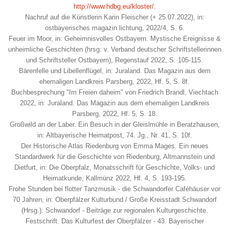
http://www.hdbg.eu/kloster/
.
Nachruf auf die Künstlerin Karin Fleischer (+ 25.07.2022), in:
ostbayerisches magazin lichtung, 2022/4, S. 6.
Feuer im Moor, in: Geheimnisvolles Ostbayern. Mystische Ereignisse &
unheimliche Geschichten (hrsg. v. Verband deutscher Schriftstellerinnen
und Schriftsteller Ostbayern), Regenstauf 2022, S. 105-115.
Bärenfelle und Libellenflügel, in: Juraland. Das Magazin aus dem
ehemaligen Landkreis Parsberg, 2022, Hf. 5, S. 8f.
Buchbesprechung "Im Freien daheim" von Friedrich Brandl, Viechtach
2022, in: Juraland. Das Magazin aus dem ehemaligen Landkreis
Parsberg, 2022, Hf. 5, S. 18.
Großwild an der Laber. Ein Besuch in der Gleislmühle in Beratzhausen,
in: Altbayerische Heimatpost, 74. Jg., Nr. 41, S. 10f.
Der Historische Atlas Riedenburg von Emma Mages. Ein neues
Standardwerk für die Geschichte von Riedenburg, Altmannstein und
Dietfurt, in: Die Oberpfalz, Monatsschrift für Geschichte, Volks- und
Heimatkunde, Kallmünz 2022, Hf. 4, S. 193-195.
Frohe Stunden bei flotter Tanzmusik - die Schwandorfer Caféhäuser vor
70 Jahren, in: Oberpfälzer Kulturbund / Große Kreisstadt Schwandorf
(Hrsg.): Schwandorf - Beiträge zur regionalen Kulturgeschichte.
Festschrift. Das Kulturfest der Oberpfälzer - 43. Bayerischer