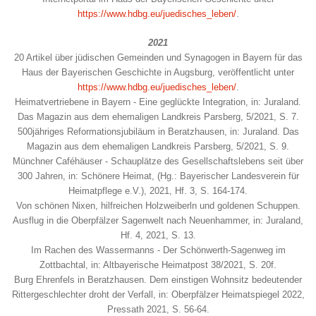
https://www.hdbg.eu/juedisches_leben/
.
2021
20 Artikel über jüdischen Gemeinden und Synagogen in Bayern für das
Haus der Bayerischen Geschichte in Augsburg, veröffentlicht unter
https://www.hdbg.eu/juedisches_leben/
.
Heimatvertriebene in Bayern - Eine geglückte Integration, in: Juraland.
Das Magazin aus dem ehemaligen Landkreis Parsberg, 5/2021, S. 7.
500jähriges Reformationsjubiläum in Beratzhausen, in: Juraland. Das
Magazin aus dem ehemaligen Landkreis Parsberg, 5/2021, S. 9.
Münchner Caféhäuser - Schauplätze des Gesellschaftslebens seit über
300 Jahren, in: Schönere Heimat, (Hg.: Bayerischer Landesverein für
Heimatpflege e.V.), 2021, Hf. 3, S. 164-174.
Von schönen Nixen, hilfreichen Holzweiberln und goldenen Schuppen.
Ausflug in die Oberpfälzer Sagenwelt nach Neuenhammer, in: Juraland,
Hf. 4, 2021, S. 13.
Im Rachen des Wassermanns - Der Schönwerth-Sagenweg im
Zottbachtal, in: Altbayerische Heimatpost 38/2021, S. 20f.
Burg Ehrenfels in Beratzhausen. Dem einstigen Wohnsitz bedeutender
Rittergeschlechter droht der Verfall, in: Oberpfälzer Heimatspiegel 2022,
Pressath 2021, S. 56-64.