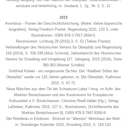
amüsant und hinterfotzig, in: Juraland, 1. Jg., Nr. 3, S. 12.
2015
Aventinus - Pionier der Geschichtsforschung, (Reihe: kleine bayerische
biografien), Verlag Friedrich Pustet, Regensburg 2015, 133 S.,viele
Illustrationen, ISBN 978-3-7917-2654-0,
Rezensionen: Lichtung 28 (2015),3, S. 52 (Tobias Paster);
Verhandlungen des Historischen Vereins für Oberpfalz und Regensburg
154 (2014), S. 336-338 (Alois Schmid); Jahresbericht des Historischen
Vereins für Straubing und Umgebung 117. Jahrgang. 2015 (2016), Seite
380-383 (Werner Schäfer)
Gottfried Kölwel - ein vergessener Dichter. Der "Adalbert Stifter der
Oberpfalz" wurde vor 125 Jahren geboren, in: Die Oberpfalz, Kallmünz
2015, S. 67-72.
Neue Märchen aus dem Tal der Schwarzen Laber / hrsg. im Auftr. des
Marktes Beratzhausen und des Kuratoriums für Europäische
Kulturarbeit e.V. Beratzhausen. Christine Riedl-Valder (Hg.), Verlag
Laßleben, Kallmünz 2015, 127 S., Illustrationen, (Schriftenreihe des
Marktes Beratzhausen 9), ISBN 978-3-7847-8266-9
Der Röhrlbräu in Eilsbrunn : Brotzeit im "ältesten" Wirtshaus der Welt,
in: Straubinger Kalender 2016, Straubing 2015, S. 118-120.