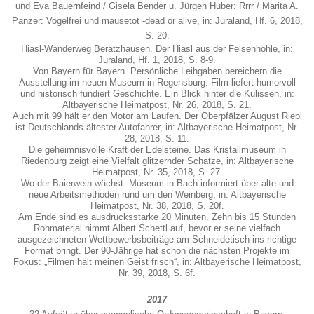
und Eva Bauernfeind / Gisela Bender u. Jürgen Huber: Rrrr / Marita A.
Panzer: Vogelfrei und mausetot -dead or alive, in: Juraland, Hf. 6, 2018,
S. 20.
Hiasl-Wanderweg Beratzhausen. Der Hiasl aus der Felsenhöhle, in:
Juraland, Hf. 1, 2018, S. 8-9.
Von Bayern für Bayern. Persönliche Leihgaben bereichern die
Ausstellung im neuen Museum in Regensburg. Film liefert humorvoll
und historisch fundiert Geschichte. Ein Blick hinter die Kulissen, in:
Altbayerische Heimatpost, Nr. 26, 2018, S. 21.
Auch mit 99 hält er den Motor am Laufen. Der Oberpfälzer August Riepl
ist Deutschlands ältester Autofahrer, in: Altbayerische Heimatpost, Nr.
28, 2018, S. 11.
Die geheimnisvolle Kraft der Edelsteine. Das Kristallmuseum in
Riedenburg zeigt eine Vielfalt glitzernder Schätze, in: Altbayerische
Heimatpost, Nr. 35, 2018, S. 27.
Wo der Baierwein wächst. Museum in Bach informiert über alte und
neue Arbeitsmethoden rund um den Weinberg, in: Altbayerische
Heimatpost, Nr. 38, 2018, S. 20f.
Am Ende sind es ausdrucksstarke 20 Minuten. Zehn bis 15 Stunden
Rohmaterial nimmt Albert Schettl auf, bevor er seine vielfach
ausgezeichneten Wettbewerbsbeiträge am Schneidetisch ins richtige
Format bringt. Der 90-Jährige hat schon die nächsten Projekte im
Fokus: „Filmen hält meinen Geist frisch“, in: Altbayerische Heimatpost,
Nr. 39, 2018, S. 6f.
2017