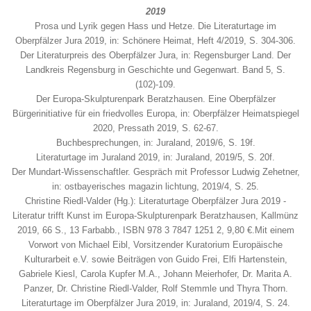
2019
Prosa und Lyrik gegen Hass und Hetze. Die Literaturtage im
Oberpfälzer Jura 2019, in: Schönere Heimat, Heft 4/2019, S. 304-306.
Der Literaturpreis des Oberpfälzer Jura, in: Regensburger Land. Der
Landkreis Regensburg in Geschichte und Gegenwart. Band 5, S.
(102)-109.
Der Europa-Skulpturenpark Beratzhausen. Eine Oberpfälzer
Bürgerinitiative für ein friedvolles Europa, in: Oberpfälzer Heimatspiegel
2020, Pressath 2019, S. 62-67.
Buchbesprechungen, in: Juraland, 2019/6, S. 19f.
Literaturtage im Juraland 2019, in: Juraland, 2019/5, S. 20f.
Der Mundart-Wissenschaftler. Gespräch mit Professor Ludwig Zehetner,
in: ostbayerisches magazin lichtung, 2019/4, S. 25.
Christine Riedl-Valder (Hg.): Literaturtage Oberpfälzer Jura 2019 -
Literatur trifft Kunst im Europa-Skulpturenpark Beratzhausen, Kallmünz
2019, 66 S., 13 Farbabb., ISBN 978 3 7847 1251 2, 9,80 €.Mit einem
Vorwort von Michael Eibl, Vorsitzender Kuratorium Europäische
Kulturarbeit e.V. sowie Beiträgen von Guido Frei, Elfi Hartenstein,
Gabriele Kiesl, Carola Kupfer M.A., Johann Meierhofer, Dr. Marita A.
Panzer, Dr. Christine Riedl-Valder, Rolf Stemmle und Thyra Thorn.
Literaturtage im Oberpfälzer Jura 2019, in: Juraland, 2019/4, S. 24.