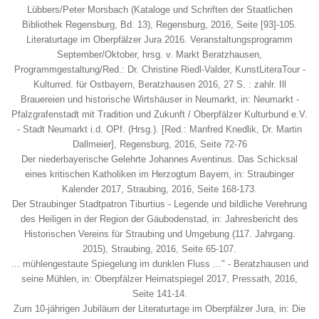
Lübbers/Peter Morsbach (Kataloge und Schriften der Staatlichen
Bibliothek Regensburg, Bd. 13), Regensburg, 2016, Seite [93]-105.
Literaturtage im Oberpfälzer Jura 2016. Veranstaltungsprogramm
September/Oktober, hrsg. v. Markt Beratzhausen,
Programmgestaltung/Red.: Dr. Christine Riedl-Valder, KunstLiteraTour -
Kulturred. für Ostbayern, Beratzhausen 2016, 27 S. : zahlr. Ill
Brauereien und historische Wirtshäuser in Neumarkt, in: Neumarkt -
Pfalzgrafenstadt mit Tradition und Zukunft / Oberpfälzer Kulturbund e.V.
- Stadt Neumarkt i.d. OPf. (Hrsg.). [Red.: Manfred Knedlik, Dr. Martin
Dallmeier], Regensburg, 2016, Seite 72-76
Der niederbayerische Gelehrte Johannes Aventinus. Das Schicksal
eines kritischen Katholiken im Herzogtum Bayern, in: Straubinger
Kalender 2017, Straubing, 2016, Seite 168-173.
Der Straubinger Stadtpatron Tiburtius - Legende und bildliche Verehrung
des Heiligen in der Region der Gäubodenstad, in: Jahresbericht des
Historischen Vereins für Straubing und Umgebung (117. Jahrgang.
2015), Straubing, 2016, Seite 65-107.
... mühlengestaute Spiegelung im dunklen Fluss ..." - Beratzhausen und
seine Mühlen, in: Oberpfälzer Heimatspiegel 2017, Pressath, 2016,
Seite 141-14.
Zum 10-jährigen Jubiläum der Literaturtage im Oberpfälzer Jura, in: Die