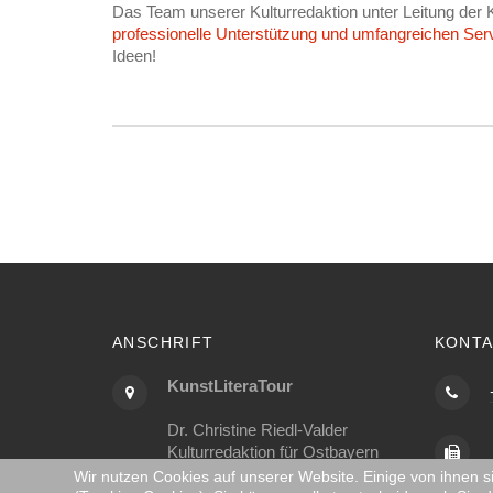
Das Team unserer Kulturredaktion unter Leitung der 
professionelle Unterstützung und umfangreichen Ser
Ideen!
ANSCHRIFT
KONTA
KunstLiteraTour
Dr. Christine Riedl-Valder
Kulturredaktion für Ostbayern
Kugelbergweg 8
Wir nutzen Cookies auf unserer Website. Einige von ihnen s