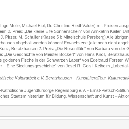
nge Molle, Michael Eibl, Dr. Christine Riedl-Valder) mit Preisen ausge
2. Preis: „Die kleine Elfe Sonnenschein“ von Annkatrin Kailer, Unt
J. Pirzer, M. Schuller (Klasse 5 b Mittelschule Parsberg) Alle übrige
hausen abgeholt werden können! Erwachsene (alle noch nicht abgeholte
z, Beratzhausen 2. Preis: „Die Rosenflöte“ von Barbara von der Gol
ise: „Die Geschichte von Meister Bockert“ von Hans Knoll, Beratzha
Die goldenen Fische in der Schwarzen Laber“ von Edeltraud Forster, 
– Eine Siedlungsgeschichte“ von Josef R. Goisl, Kelheim „Labertal
äische Kulturarbeit e.V. Beratzhausen – KunstLiteraTour. Kulturreda
–Katholische Jugendfürsorge Regensburg e.V. - Ernst-Pietsch-Stiftu
sches Staatsministerium für Bildung, Wissenschaft und Kunst – Aktio