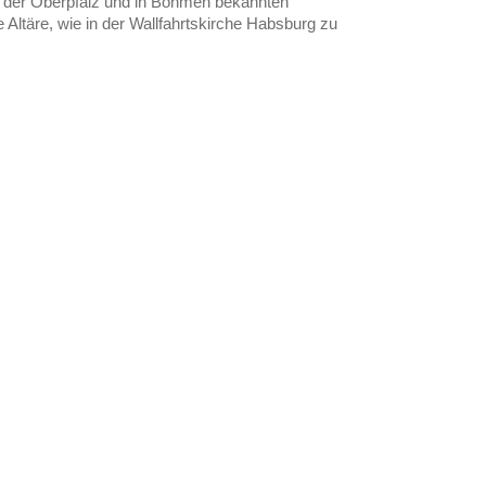
 in der Oberpfalz und in Böhmen bekannten
e Altäre, wie in der Wallfahrtskirche Habsburg zu