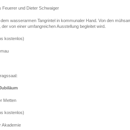
s Feuerer und Dieter Schwaiger
auf dem wasserarmen Tangrintel in kommunaler Hand. Von den mühsa
 der von einer umfangreichen Ausstellung begleitet wird.
ins kostenlos)
Hemau
tragssaal:
 Jubiläum
er Metten
ins kostenlos)
er Akademie