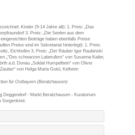
zeichnet: Kinder (9-14 Jahre alt): 1. Preis: „Das
erpfraundorf 3. Preis: „Die Seelen aus dem
n eingereichten Beiträge haben ebenfalls Preise
n Preise sind im Sekretariat hinterlegt): 1. Preis:
tz, Eichhofen 3. Preis: „Der Räuber Igor Raubinski
usen „“Des schwarzen Laberufers“ von Susanna Kailer,
Wörth a.d. Donau „Soldat Humpelbein“ von Oliver
-Zauber“ von Helga Maria Goisl, Kelheim
ktion für Ostbayern (Beratzhausen)
ng Deggendorf - Markt Beratzhausen - Kuratorium
n Sorgenkind.