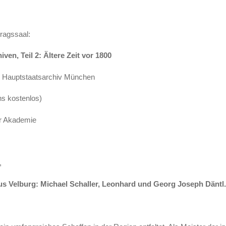
tragssaal:
ven, Teil 2: Ältere Zeit vor 1800
es Hauptstaatsarchiv München
ins kostenlos)
er Akademie
,
s Velburg: Michael Schaller, Leonhard und Georg Joseph Däntl.