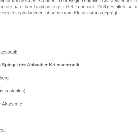
ein umfangreiches Schaffen in der Region entfaltet. Als Meister der
ig der barocken Tradition verpflichtet. Leonhard Däntl gestaltete sein
Georg Joseph dagegen ist schon vom Klassizismus geprägt.
ragssaal:
m Spiegel der Abbacher Kriegschronik
sburg
ins kostenlos)
er Akademie
eal