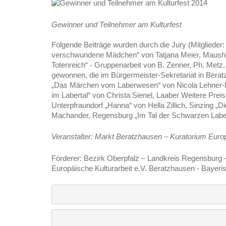
Gewinner und Teilnehmer am Kulturfest
Folgende Beiträge wurden durch die Jury (Mitglieder: I
verschwundene Mädchen“ von Tatjana Meier, Mausheim 
Totenreich“ - Gruppenarbeit von B. Zenner, Ph. Metz, 
gewonnen, die im Bürgermeister-Sekretariat in Beratz
„Das Märchen vom Laberwesen“ von Nicola Lehner-Kun
im Labertal“ von Christa Sienel, Laaber Weitere Pre
Unterpfraundorf „Hanna“ von Hella Zillich, Sinzing „
Machander, Regensburg „Im Tal der Schwarzen Laber 
Veranstalter: Markt Beratzhausen – Kuratorium Europ
Förderer: Bezirk Oberpfalz – Landkreis Regensburg 
Europäische Kulturarbeit e.V. Beratzhausen - Bayeri