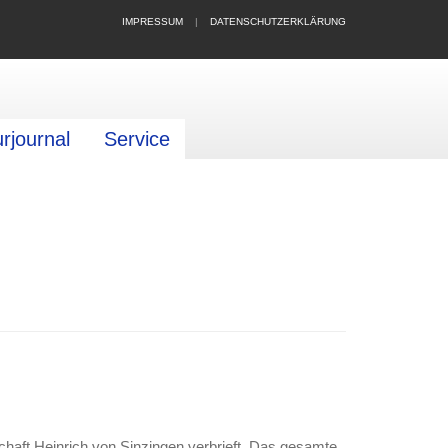
IMPRESSUM
|
DATENSCHUTZERKLÄRUNG
urjournal
Service
chaft Heinrich von Sinzingen verbrieft. Das gesamte