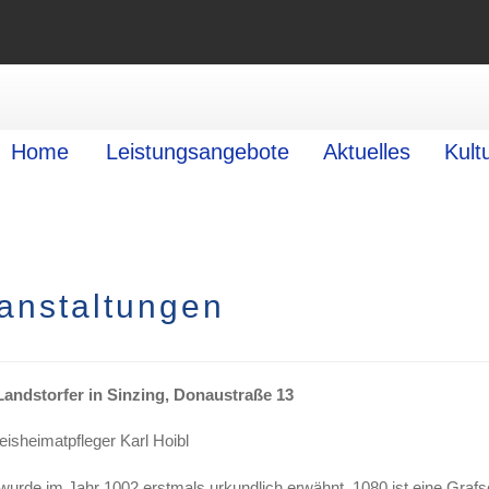
Home
Leistungsangebote
Aktuelles
Kult
anstaltungen
 Landstorfer in Sinzing, Donaustraße 13
isheimatpfleger Karl Hoibl
 wurde im Jahr 1002 erstmals urkundlich erwähnt. 1080 ist eine Grafs